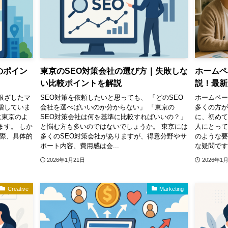
のポイン
東京のSEO対策会社の選び方｜失敗しな
ホームペ
い比較ポイントを解説
説！最新
根ざしたマ
SEO対策を依頼したいと思っても、 「どのSEO
ホームペ
増していま
会社を選べばいいのか分からない」 「東京の
多くの方
に東京のよ
SEO対策会社は何を基準に比較すればいいの？」
に、初め
ます。 しか
と悩む方も多いのではないでしょうか。 東京には
人にとっ
む際、具体的
多くのSEO対策会社がありますが、得意分野やサ
のような
ポート内容、費用感は会...
な疑問です。
2026年1月21日
2026年1
Creative
Marketing