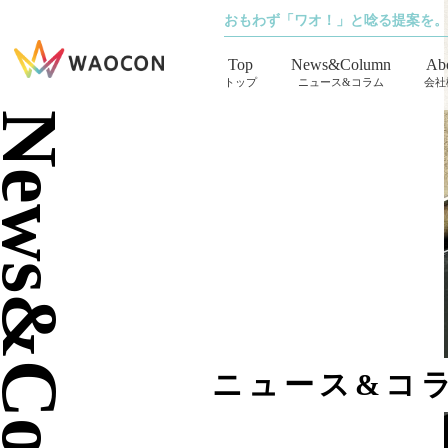
おもわず「ワオ！」と唸る提案を。
Top
News&Column
Ab
トップ
ニュース&コラム
会社
ews&Column
ニュース&コ