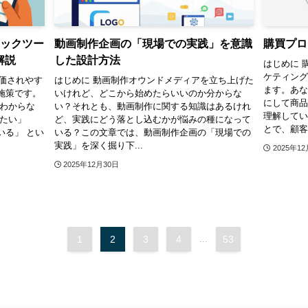
ェックツー
動画制作企画の「現場での実践」を意識
購買プロ
解説
した設計方法
はじめに 
ケティン
価されやす
はじめに 動画制作オウンドメディアを立ち上げた
ます。あ
施策です。
いけれど、どこから始めたらいいのか分からな
にして商
かわからな
い？それとも、動画制作に関する知識はあるけれ
理解して
したい」
ど、実践にどう落とし込むかが悩みの種になって
とで、顧客の
いる」 とい
いる？この文章では、動画制作企画の「現場での
実践」を深く掘り下...
2025年1
2025年12月30日
1
2
3
4
53
...