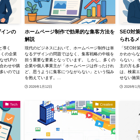
ザインの
ホームページ制作で効果的な集客方法を
SEO対
解説
られるメ
と導く
現代のビジネスにおいて、ホームページ制作は単
「SEO対
多くの企業
なるデザインの問題ではなく、集客戦略の中核を
かわからな
なぜLPの
担う重要な要素となっています。 しかし、多くの
らない」 
い合わせや購
企業や個人事業主が「ホームページは作ったけれ
主の方も多
も多いのでは
ど、思うように集客につながらない」という悩み
は、検索
を抱えています。...
せない施策で
2026年1月12日
2026年1
Tech
Creative