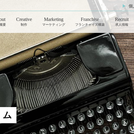
▶︎
個
out
Creative
Marketing
Franchise
Recruit
概要
制作
マーケティング
フランチャイズ構築
求人情報
Photo
Advertisement
写真
広告運用
Movie
OwnedInfluencer
動画
SNSアカウント運用
Streaming
Influencer
動画配信
インフルエンサーPR
Design
RealAffiliate
ラム
デザイン
送客支援
Webpage
御社マーケティング部