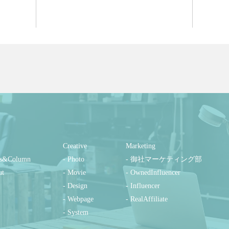
Creative
Marketing
s&Column
- Photo
- 御社マーケティング部
ut
- Movie
- OwnedInfluencer
- Design
- Influencer
- Webpage
- RealAffiliate
- System