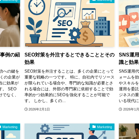
功事例の紹
SEO対策を外注するとできることとその
SNS運
効果
識と効果
功への鍵を
SEO対策を外注することは、多くの企業にとって
SNS運用
多くの企業が
重要な戦略の一つです。 特に、自社内でリソース
ォームを
当に効果が
が限られている場合や、専門的な知識が必要とさ
やスキル
。 SEO
れる場合には、外部の専門家に依頼することで効
運用を委託
けでなく、
率的かつ効果的にSEOを強化することが可能で
ジネスの
す。 しかし、多くの...
いる現代に
2026年2月1日
2026年1
Marketing
Marketing