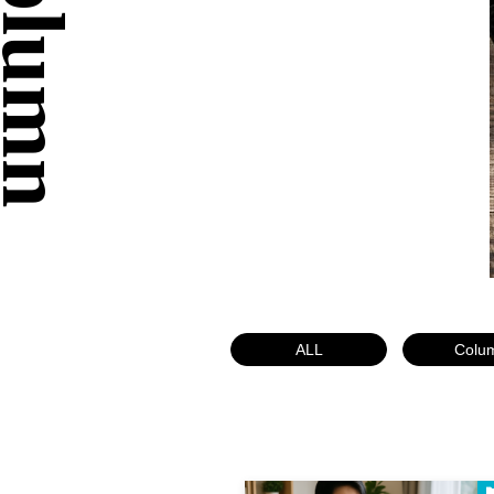
ALL
Colu