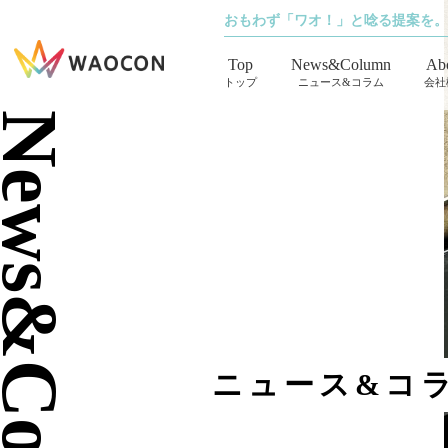
おもわず「ワオ！」と唸る提案を。
Top
News&Column
Ab
トップ
ニュース&コラム
会社
ews&Column
ニュース&コ