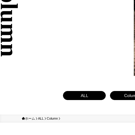
ALL
Colu
ホーム
ALL
Column