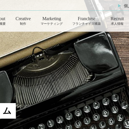
▶︎
個
out
Creative
Marketing
Franchise
Recruit
概要
制作
マーケティング
フランチャイズ構築
求人情報
Photo
Advertisement
写真
広告運用
Movie
OwnedInfluencer
動画
SNSアカウント運用
Streaming
Influencer
動画配信
インフルエンサーPR
Design
RealAffiliate
ラム
デザイン
送客支援
Webpage
御社マーケティング部