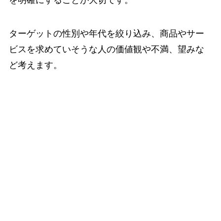
を明確にすることが大切です。
ターゲットの性別や年代を絞り込み、商品やサー
ビスを求めていそうな人の価値観や不満、望みな
ど考えます。
同じ女性でも20代と60代では価値観が全く異な
り、同年代でもアピールする内容が違ってくるの
です。
また、高齢者も仕事をしている人とリタイヤした
人では、興味や関心の方向性に大きな違いが生じ
てきます。