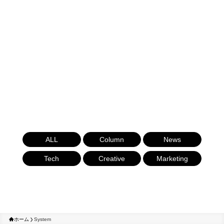
ALL
Column
News
Tech
Creative
Marketing
ホーム
System