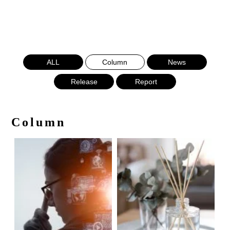
ALL
Column
News
Release
Report
Column