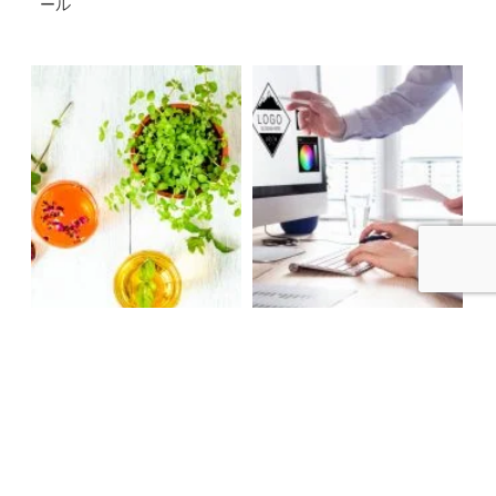
ール
Column
Column
2020.08.16
2020.08.13
テーブルフォトを撮影する
デザインセンスを磨くには
コツ
どうしたら良い？困ったと
きの5つの方……