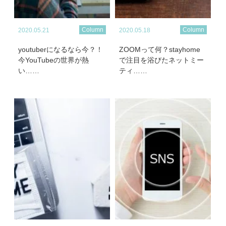
Column
Column
2020.05.21
2020.05.18
youtuberになるなら今？！
ZOOMって何？stayhome
今YouTubeの世界が熱
で注目を浴びたネットミー
い……
ティ……