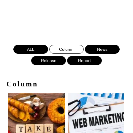
ALL
Column
News
Release
Report
Column