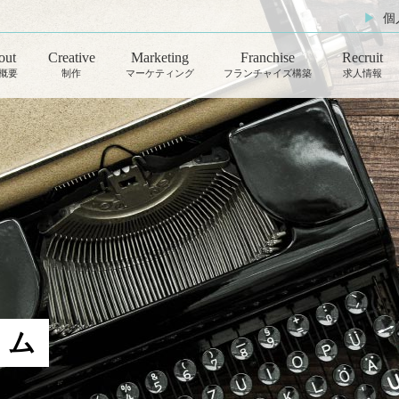
▶︎
個
out
Creative
Marketing
Franchise
Recruit
概要
制作
マーケティング
フランチャイズ構築
求人情報
Photo
Advertisement
写真
広告運用
Movie
OwnedInfluencer
動画
SNSアカウント運用
Streaming
Influencer
動画配信
インフルエンサーPR
Design
RealAffiliate
ラム
デザイン
送客支援
Webpage
御社マーケティング部