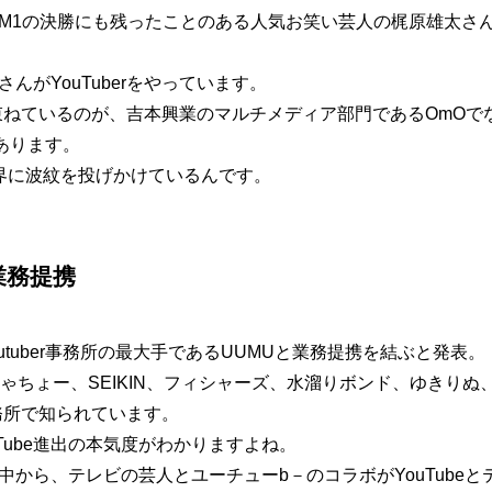
M1の決勝にも残ったことのある人気お笑い芸人の梶原雄太さ
んがYouTuberをやっています。
rを束ねているのが、吉本興業のマルチメディア部門であるOmOでな
あります。
の世界に波紋を投げかけているんです。
業務提携
outuber事務所の最大手であるUUMUと業務提携を結ぶと発表。
じめしゃちょー、SEIKIN、フィシャーズ、水溜りボンド、ゆきり
事務所で知られています。
Tube進出の本気度がわかりますよね。
中から、テレビの芸人とユーチューb－のコラボがYouTube