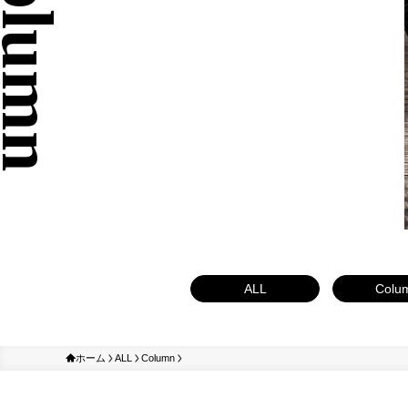
ALL
Colu
ホーム
ALL
Column