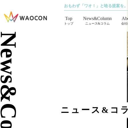
おもわず「ワオ！」と唸る提案を。
Top
News&Column
Ab
トップ
ニュース&コラム
会社
ews&Column
ニュース&コ