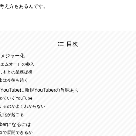
考え方もあるんです。
目次
界のメジャー化
ーエムオー）の参入
よしもとの業務提携
出は今後も続く
ouTubeに新規YouTuberの旨味あり
ていくYouTube
ケるのかよくわからない
定化が起こる
uberになるには
線で展開できるか