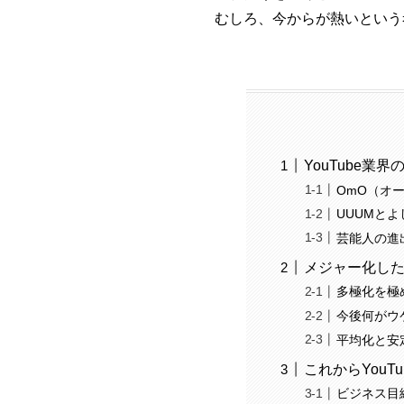
むしろ、今からが熱いという
YouTube業
OmO（オ
UUUMと
芸能人の進
メジャー化したY
多極化を極め
今後何がウ
平均化と安
これからYouT
ビジネス目