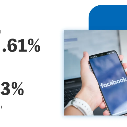
6
.61%
73%
)