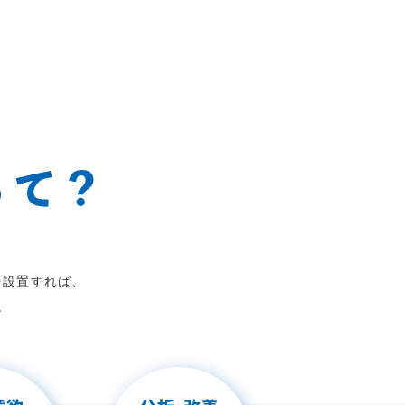
っ
て
？
を設置すれば、
。