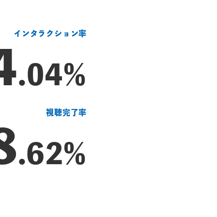
インタラクション率
4
.04%
視聴完了率
8
.62%