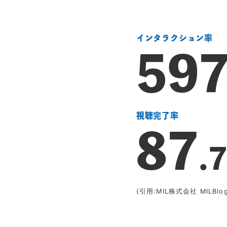
インタラクション率
62
視聴完了率
87
.
(引用:MIL株式会社 MILBlog