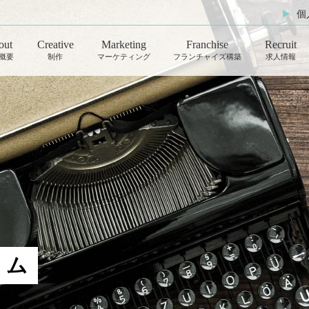
▶︎
個
out
Creative
Marketing
Franchise
Recruit
概要
制作
マーケティング
フランチャイズ構築
求人情報
Photo
Advertisement
写真
広告運用
Movie
OwnedInfluencer
動画
SNSアカウント運用
Streaming
Influencer
動画配信
インフルエンサーPR
Design
RealAffiliate
ラム
デザイン
送客支援
Webpage
御社マーケティング部