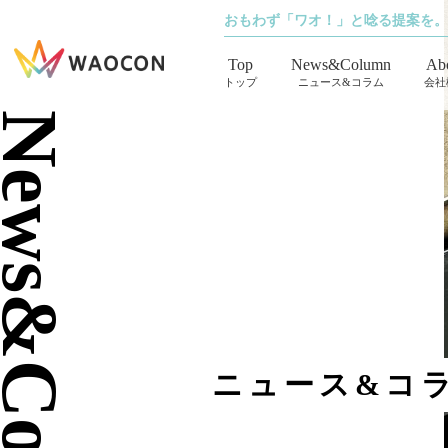
おもわず「ワオ！」と唸る提案を。
Top
News&Column
Ab
トップ
ニュース&コラム
会社
ews&Column
ニュース&コ