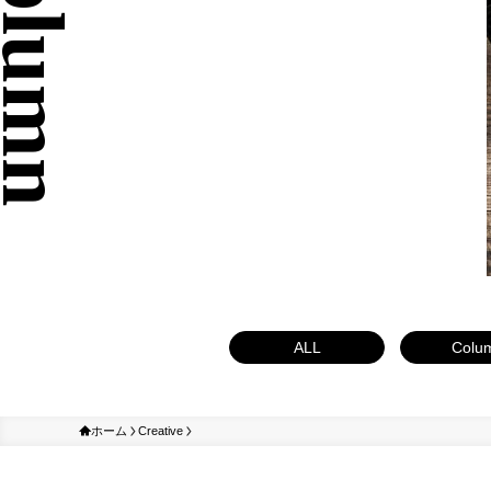
ALL
Colu
ホーム
Creative