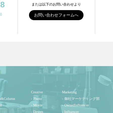
88
または以下のお問い合わせより
0
お問い合わせフォームへ
Creative
Marketing
s&Column
- Photo
- 御社マーケティング部
ut
- Movie
- OwnedInfluencer
- Design
- Influencer