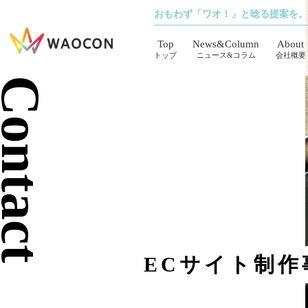
おもわず「ワオ！」と唸る提案を。
Top
News&Column
About
トップ
ニュース&コラム
会社概要
ontact
ECサイト制