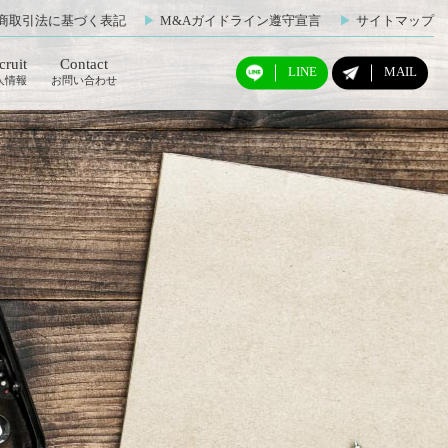
商取引法に基づく表記
▶︎
M&Aガイドライン遵守宣言
▶︎
サイトマップ
cruit
Contact
LINE
MAIL
人情報
お問い合わせ