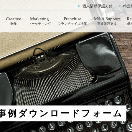
▶︎
個人情報保護方針
▶︎
特定
Creative
Marketing
Franchise
M&A Support
Re
制作
マーケティング
フランチャイズ構築
事業譲渡支援
求
Photo
Advertisement
写真
広告運用
Movie
OwnedInfluencer
動画
SNSアカウント運用
Streaming
Influencer
動画配信
インフルエンサーPR
Design
RealAffiliate
作事例ダウンロードフォーム
デザイン
送客支援
Webpage
御社マーケティング部